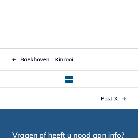
Baekhoven - Kinrooi

Post X

Vragen of heeft u nood aan info?