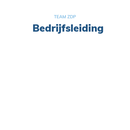
TEAM ZDP
Bedrijfsleiding
ⓘ

