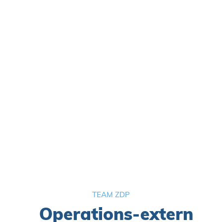
Calculator/Werkvoorbereider
ⓘ
Wim Craeghs


TEAM ZDP
Operations-extern