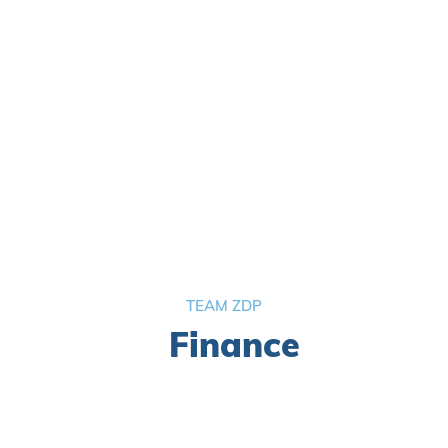
Service & Onderhoud
Martien Vossen
TEAM ZDP
Finance