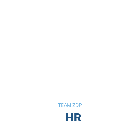
Crediteuren boekhouding
ⓘ
Lindsy Menten


TEAM ZDP
HR