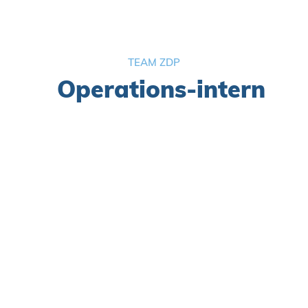
TEAM ZDP
Operations-intern
ⓘ

