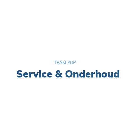
Kwaliteitsexpert
ⓘ
Simon Roelants


TEAM ZDP
Service & Onderhoud
ⓘ
