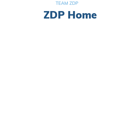
TEAM ZDP
ZDP Home
ⓘ

